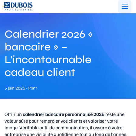
Aller
au
contenu
Calendrier 2026 «
bancaire » –
L’incontournable
cadeau client
5 juin 2025 - Print
Offrir un
calendrier bancaire personnalisé 2026
reste une
valeur sûre pour remercier vos clients et valoriser votre
image. Véritable outil de communication, il assure à votre
entreprise une visibilité quotidienne tout au long de l’année.