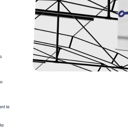
a
a
ou
nt le
la