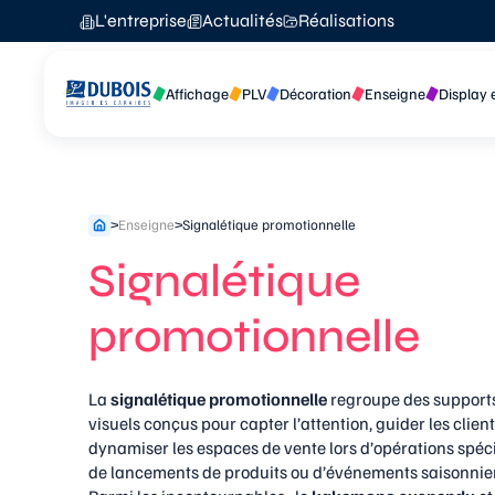
Aller
L'entreprise
Actualités
Réalisations
au
contenu
Affichage
PLV
Décoration
Enseigne
Display 
>
Enseigne
>
Signalétique promotionnelle
Signalétique
promotionnelle
La
signalétique promotionnelle
regroupe des support
visuels conçus pour capter l’attention, guider les client
dynamiser les espaces de vente lors d’opérations spéci
de lancements de produits ou d’événements saisonnier