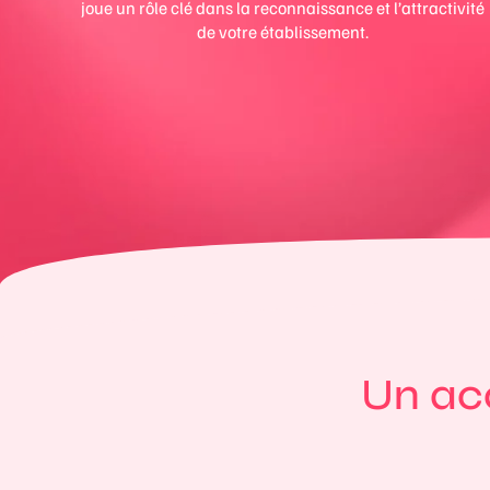
joue un rôle clé dans la reconnaissance et l’attractivité
de votre établissement.
Un ac