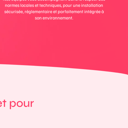
normes locales et techniques, pour une installation
sécurisée, réglementaire et parfaitement intégrée à
son environnement.
t pour