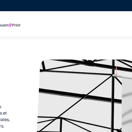
event
Print
s
s et
ales,
s.