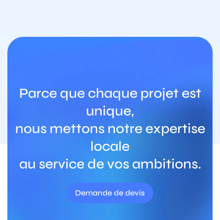
Parce que chaque projet est
unique,
nous mettons notre expertise
locale
au service de vos ambitions.
Demande de devis