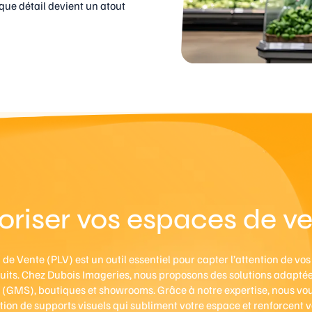
que détail devient un atout
oriser vos espaces de v
u de Vente (PLV) est un outil essentiel pour capter l’attention de vos
uits. Chez Dubois Imageries, nous proposons des solutions adaptées
 (GMS), boutiques et showrooms. Grâce à notre expertise, nous 
tion de supports visuels qui subliment votre espace et renforcent vo