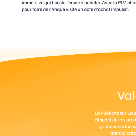
immersive qui booste l’envie d’acheter. Avec la PLV, cha
pour faire de chaque visite un acte d'achat impulsif.
Val
La Publicité sur Lie
l’impact de vos prod
grandes surfaces
dans la créa