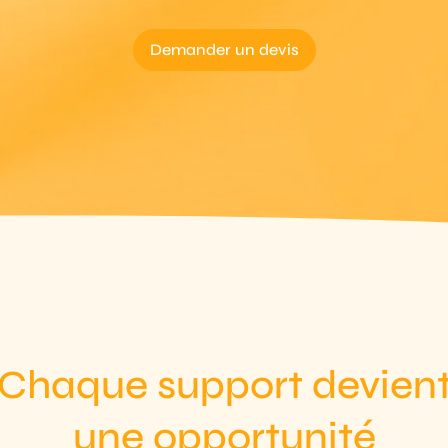
Demander un devis
Chaque support devien
une opportunité