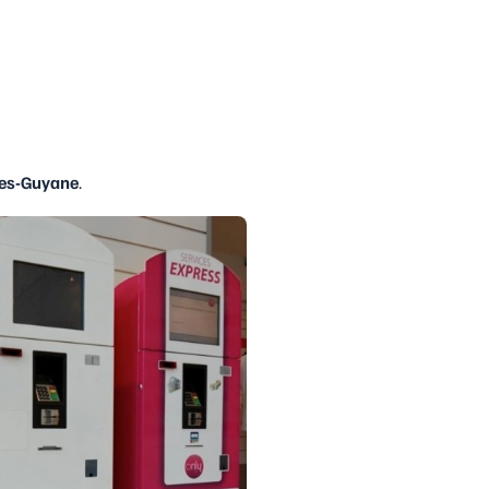
les-Guyane
.