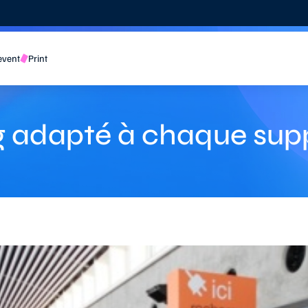
event
Print
g adapté à chaque sup