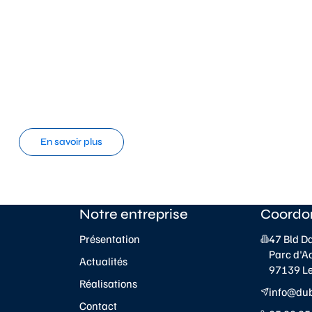
En savoir plus
Notre entreprise
Coordo
Présentation
47 Bld D
Parc d'A
Actualités
97139 L
Réalisations
info@du
Contact