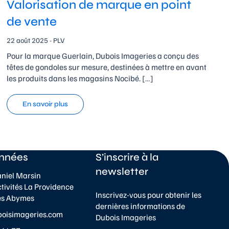
Valorisation de marque en point
de vente
22 août 2025 - PLV
Pour la marque Guerlain, Dubois Imageries a conçu des
têtes de gondoles sur mesure, destinées à mettre en avant
les produits dans les magasins Nocibé. […]
En savoir plus
nnées
S’inscrire à la
newsletter
aniel Marsin
ctivités La Providence
Inscrivez-vous pour obtenir les
es Abymes
dernières informations de
boisimageries.com
Dubois Imageries