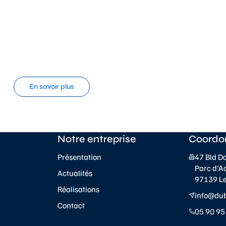
En savoir plus
Notre entreprise
Coordo
Présentation
47 Bld D
Parc d'A
Actualités
97139 L
Réalisations
info@du
Contact
05 90 95