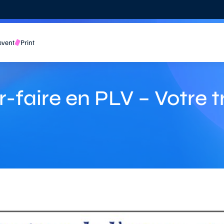
event
Print
-faire en PLV – Votre t