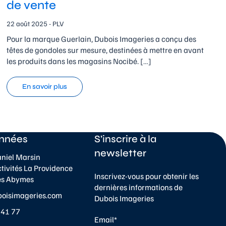
de vente
22 août 2025 - PLV
Pour la marque Guerlain, Dubois Imageries a conçu des
têtes de gondoles sur mesure, destinées à mettre en avant
les produits dans les magasins Nocibé. […]
En savoir plus
nnées
S’inscrire à la
newsletter
aniel Marsin
ctivités La Providence
Inscrivez-vous pour obtenir les
es Abymes
dernières informations de
boisimageries.com
Dubois Imageries
 41 77
Email*