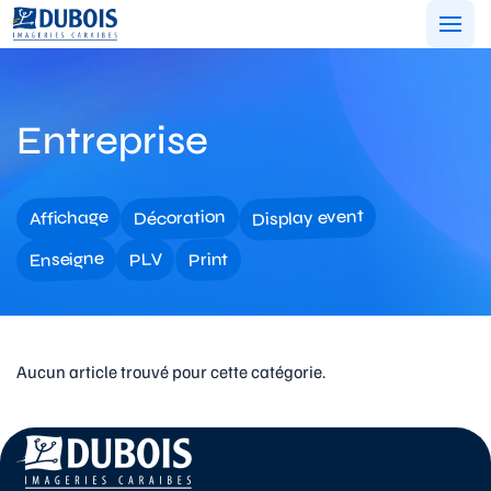
Aller
au
contenu
Entreprise
Display event
Décoration
Affichage
Enseigne
Print
PLV
Aucun article trouvé pour cette catégorie.