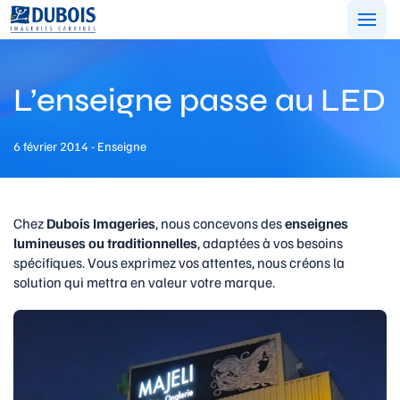
Aller
au
contenu
L’enseigne passe au LED
6 février 2014 - Enseigne
Chez
Dubois Imageries
, nous concevons des
enseignes
lumineuses ou traditionnelles
, adaptées à vos besoins
spécifiques. Vous exprimez vos attentes, nous créons la
solution qui mettra en valeur votre marque.