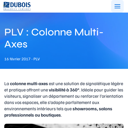
Aller
au
contenu
PLV : Colonne Multi-
Axes
16 février 2017 - PLV
La
colonne multi-axes
est une solution de signalétique légère
et pratique offrant une
visibilité à 360°
. Idéale pour guider les
visiteurs, signaliser un département ou renforcer l’orientation
dans vos espaces, elle s’adapte parfaitement aux
environnements intérieurs tels que
showrooms, salons
professionnels ou boutiques
.